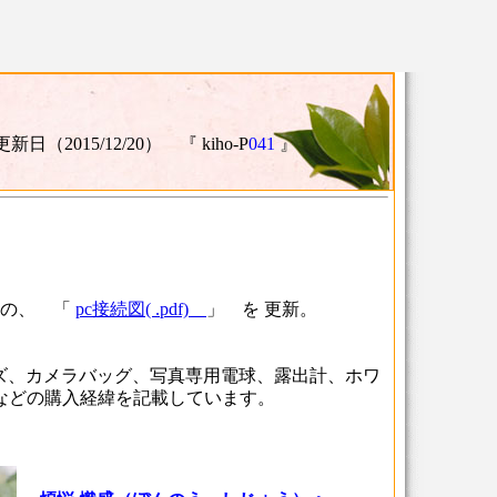
更新日（2015/12/20） 『 kiho-P
041
』
かの、 「
pc接続図( .pdf)
」 を 更新。
ズ、カメラバッグ、写真専用電球、露出計、ホワ
などの購入経緯を記載しています。