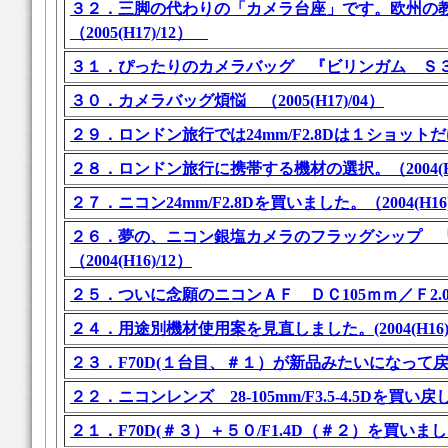
３２．三脚の代わりの「カメラ台座」です。欧州の
（2005(H17)/12）
３１．ぴったりのカメラバッグ 『ビリンガム Ｓ３０５』
３０．カメラバッグ煩悩 （2005(H17)/04）
２９．ロンドン旅行では24mm/F2.8Dは１ショットだけ
２８．ロンドン旅行に携帯する機材の選択。（2004(H16
２７．ニコン24mm/F2.8Dを買いました。（2004(H16)
２６．夢の、ニコン銀塩カメラのフラッグシップ 『
（2004(H16)/12）
２５．ついに念願のニコンＡＦ ＤＣ105ｍｍ／Ｆ2.0Ｄを
２４．用途別機材使用案を見直しました。(2004(H16)/
２３．F70D(１台目、＃１）が新品みたいになって戻ってき
２２．ニコンレンズ 28-105mm/F3.5-4.5Dを買い戻し
２１．F70D(＃３）＋５０/F1.4D（＃２）を買いました。（