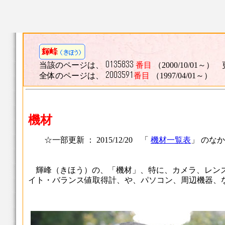
当該のページは、
番目
（2000/10/01～） 
全体のページは、
番目
（1997/04/01～）
機材
☆一部更新 ： 2015/12/20 「
機材一覧表
」 のな
輝峰（きほう）の、「機材」、特に、カメラ、レン
イト・バランス値取得計、や、パソコン、周辺機器、