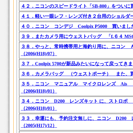
４２．ニコンのスピードライト「SB-800」をついに買いま
４１．軽い一眼レフ・レンズ付き２台用のショルダーバッグ
４０．ニコン コンデジ Coolpix P5000 買いました。（
３９．またカメラ用にウェストバッグ 「f.６４ MSG」
３８．やっと、常時携帯用と海釣り用に、ニコン Ａｉ
（2006(H18)/07）
３７．Coolpix 5700が新品みたいになって戻ってきました
３６．カメラバッグ （ウェストポーチ） また、買いまし
３５．ニコン マニュアル マイクロレンズ Ais ５５
（2006(H18)/01）
３４．ニコン D200 レンズキット に、ストロボ
（2006(H18)/01）
３３．幸運にも、予約注文無しに、ニコン D200
（2005(H17)/12）