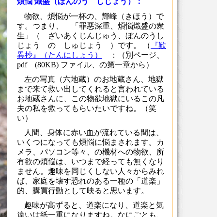
煩悩 熾盛（ぼんのう しじょう）：
物欲、煩悩が一杯の、輝峰（きほう）で
す。つまり、 「罪悪深重、煩悩熾盛の衆
生」（ ざいあくじんじゅう、ぼんのうし
じょう の しゅじょう ）です。 （
『歎
異抄』（たんにしょう）
：（別ページ、
pdf (80KB) ファイル、の第一章から）
左の写真（六地蔵）のお地蔵さん、地獄
まで来て救い出してくれると言われている
お地蔵さんに、この物欲地獄にいるこの凡
夫の私を救ってもらいたいですね。（笑
い）
人間、身体に赤い血が流れている間は、
いくつになっても煩悩に悩まされます。カ
メラ、パソコン等々、の機材への物欲、所
有欲の煩悩は、いつまで経っても無くなり
ません。趣味を同じくしない人々からみれ
ば、家庭を壊す恐れのある一種の「道楽」
的、購買行動として映ると思います。
趣味が高ずると、道楽になり、道楽と気
違いは紙一重になりますね。なにごとも、