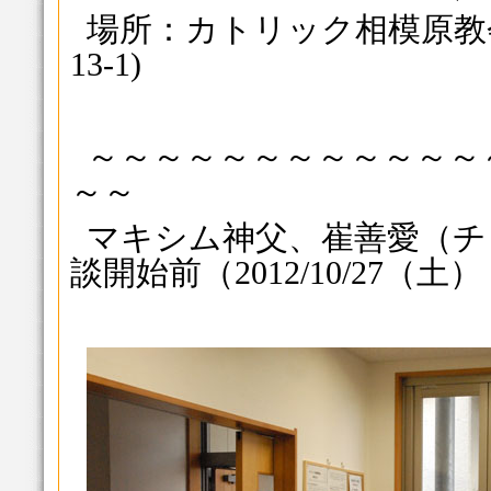
場所：カトリック相模原教会
13-1)
～～～～～～～～～～～～
～～
マキシム神父、崔善愛（チ
談開始前（2012/10/27（土）