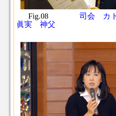
Fig.08
司会 カト
眞実 神父