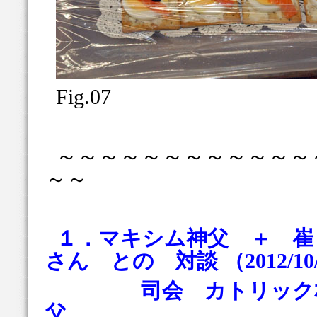
Fig.07
～～～～～～～～～～～～
～～
１．マキシム神父 ＋ 崔
さん との 対談 （2012/10
司会 カトリック
父