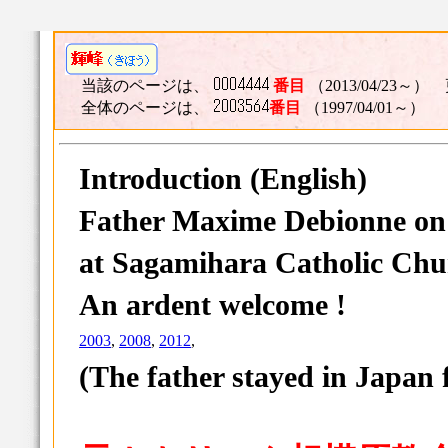
当該のページは、
番目
（2013/04/23～） 
全体のページは、
番目
（1997/04/01～）
Introduction
(English)
Father Maxime Debionne
on
at Sagamihara Catholic Ch
An ardent welcome !
2003
,
2008
,
2012
,
(The father stayed in Japan 