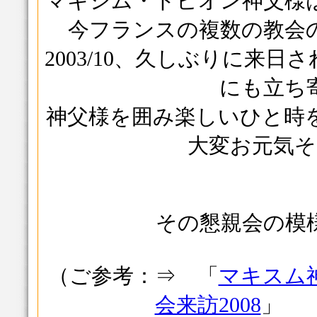
マキシム・ドビオン神父様
今フランスの複数の教会
2003/10、久しぶりに来
にも立ち
神父様を囲み楽しいひと時
大変お元気そ
その懇親会の模
（ご参考：⇒ 「
マキスム
会来訪2008
」 （