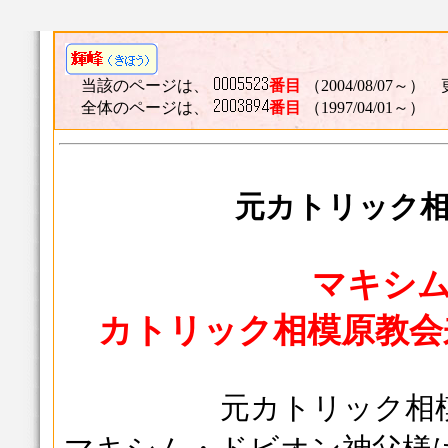
当該のページは、
番目
（2004/08/07～） 
全体のページは、
番目
（1997/04/01～）
元カトリック相
マキシ
カトリック相模原教会来
元カトリック相