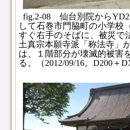
fig.2-08 仙台別院から
して石巻市門脇町の小学校
すぐ右手のそばに、被災で
土真宗本願寺派「称法寺」
は、１階部分が壊滅的被害
る。（2012/09/16。D200＋D