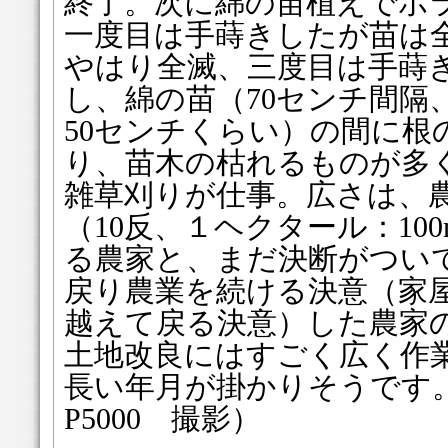
終了。次に綿の苗植えでボ
一度目は手蒔きしたが苗は
やはり全滅、三度目は手蒔
し、綿の苗（70センチ間隔
50センチくらい）の間に根
り、苗木の枯れるものが多
雑草刈りが仕事。広さは、
（10反、１ヘクタール：100
る農家と、まだ決断がつい
戻り農業を続ける決意（家
越えて戻る決意）した農家
土地改良にはすごく広く作
長い年月が掛かりそうです。（201
P5000 撮影）