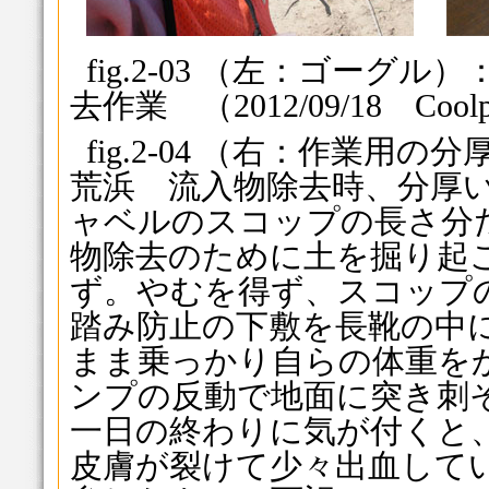
fig.2-03 （左：ゴーグ
去作業 （2012/09/18 Coolp
fig.2-04 （右：作業
荒浜 流入物除去時、分厚
ャベルのスコップの長さ分
物除去のために土を掘り起
ず。やむを得ず、スコップ
踏み防止の下敷を長靴の中
まま乗っかり自らの体重を
ンプの反動で地面に突き刺
一日の終わりに気が付くと
皮膚が裂けて少々出血して