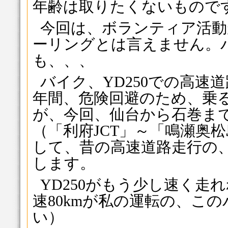
年齢は取りたくないもので
今回は、ボランティア活動
ーリングとは言えません。
も、、、
バイク、YD250での高速
年間、危険回避のため、乗
が、今回、仙台から石巻ま
（「利府JCT」～「鳴瀬奥
して、昔の高速道路走行の
します。
YD250がもう少し速く走
速80kmが私の運転の、こ
い）