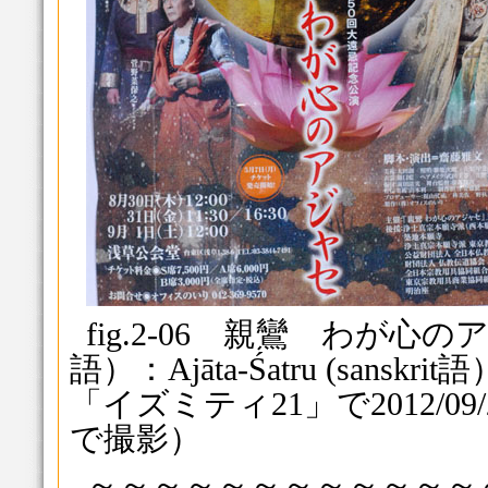
fig.2-06 親鸞 わが
語）：Ajāta-Śatru (san
「イズミティ21」で2012/0
で撮影）
～～～～～～～～～～～～