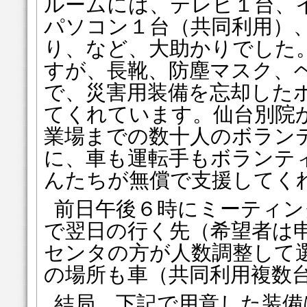
ルームには、テレビ１台、
パソコン１台（共同利用）、
り、など、大助かりでした
すが、長靴、防塵マスク、
で、災害用装備を忘却した
てくれています。仙台別院
業場までの数十人のボラン
に、車も運転手もボランテ
んたちが無償で支援してく
前日午後６時にミーティン
で翌日の行く先（希望者は
センタの方が人数調整して
の場所も車（共同利用複数
結局、下記で用意した装備