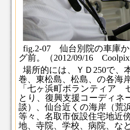
fig.2-07 仙台別院の
グ前。（2012/09/16 Coolpix
場所的には、ＹＤ250で、
巻、東松島、松島、の各海
「七ヶ浜町ボランティア 
とり、復興支援コーディネ
談）、仙台近くの海岸（荒
等々、名取市仮設住宅地近
地、寺院、学校、病院、な