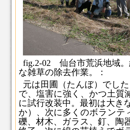
fig.2-02 仙台市荒浜
な雑草の除去作業。：
元は田圃（たんぼ）でした
で、塩害に強く、かつ土質
に試行改装中。最初は大き
か）、次に多くのボランテ
礫、材木、ガラス、釘、陶