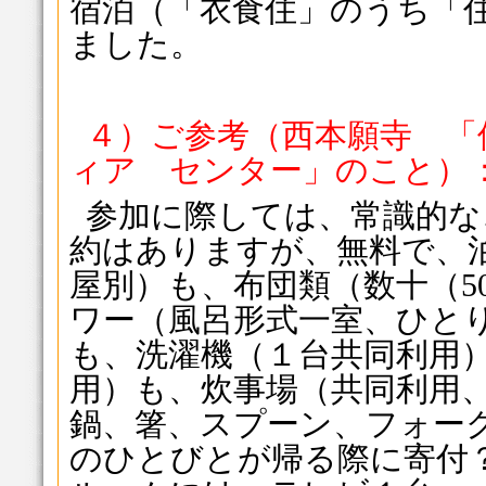
宿泊（「衣食住」のうち「
ました。
４）ご参考（西本願寺 「
ィア センター」のこと）
参加に際しては、常識的な
約はありますが、無料で、
屋別）も、布団類（数十（5
ワー（風呂形式一室、ひとり
も、洗濯機（１台共同利用
用）も、炊事場（共同利用
鍋、箸、スプーン、フォー
のひとびとが帰る際に寄付