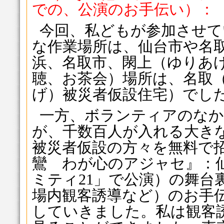
での、公演のお手伝い）：
今回、私どもが参加させて
な作業場所は、仙台市や名
浜、名取市、閖上（ゆりあ
聴、お茶会）場所は、名取
げ）被災者仮設住宅）でし
一方、ボランティアのなか
が、千数百人が入れる大き
被災者仮設の方々を無料で
鸞 わが心のアジャセ』：
ミティ21」で公演）の舞台
場内観客誘導など）のお手
していきました。私は観客