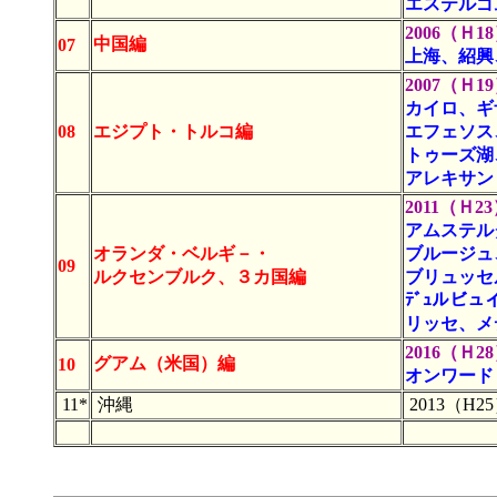
エステルゴ
2006（Ｈ18）
中国編
07
上海、紹興
2007（Ｈ19）
カイロ、ギ
08
エジプト・トルコ編
エフェソス
トゥーズ湖
アレキサン
2011（Ｈ23）.
アムステル
オランダ・ベルギ－・
ブルージュ
09
ルクセンブルク、３カ国編
ブリュッセ
ﾃﾞｭルビ
リッセ、メ
2016（Ｈ28）
グアム（米国）編
10
オンワード
11*
沖縄
2013（H25