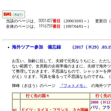
当該のページは、
番目
（2000/10/01～） 更新日（20
全体のページは、
番目
（1997/04/01～）
海外ツアー参加 備忘録 （2017（Ｈ29）.03
お互い、加齢に抗して、夫婦で元気なうちにと、ただし
ない範囲で、女房殿の企画準備のままに、夫婦で海外ツ
て整理しておきます。不思議なもので、シャッターを押
がえ）ります。写真を撮るって不思議なものですね。（2011
輝峰（きほう）のページ
『フォトメモ』
の海外ツア
行く先の国々
行く先
2000（Ｈ12）
パリ、フラ
ドイツ・スイス・フランス、３カ国編
01