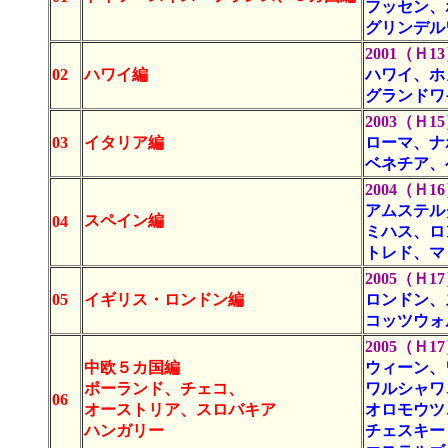
フッセン、
グリンデル
2001（Ｈ13）
02
ハワイ編
ハワイ、ホ
グランドワ
2003（Ｈ15）
03
イタリア編
ローマ、ナ
ベネチア、
2004（Ｈ16）
アムステル
スペイン編
04
ミハス、ロ
トレド、マ
2005（Ｈ17）
05
イギリス・ロンドン編
ロンドン、
コッツウォ
2005（Ｈ17）
中欧５カ国編
ウィーン、
ポーランド、チェコ、
ワルシャワ
06
オーストリア、スロバキア
オロモウツ
ハンガリー
チェスキー