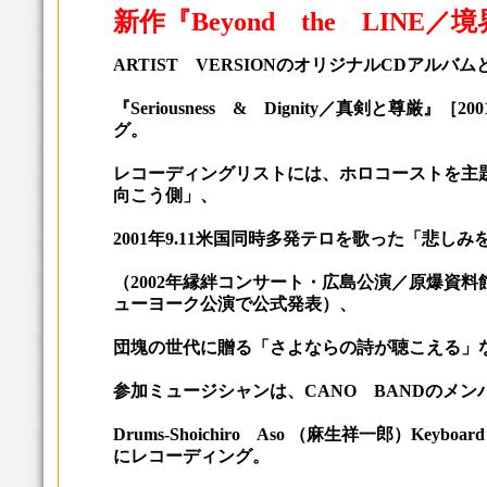
新作『Beyond the LINE
ARTIST VERSIONのオリジナルCDアルバ
『Seriousness & Dignity／真剣と尊厳
グ。
レコーディングリストには、ホロコーストを主題にし
向こう側」、
2001年9.11米国同時多発テロを歌った「悲し
（2002年縁絆コンサート・広島公演／原爆資料
ューヨーク公演で公式発表）、
団塊の世代に贈る「さよならの詩が聴こえる」
参加ミュージシャンは、CANO BANDのメンバーBass
Drums-Shoichiro Aso （麻生祥一郎）Keybo
にレコーディング。