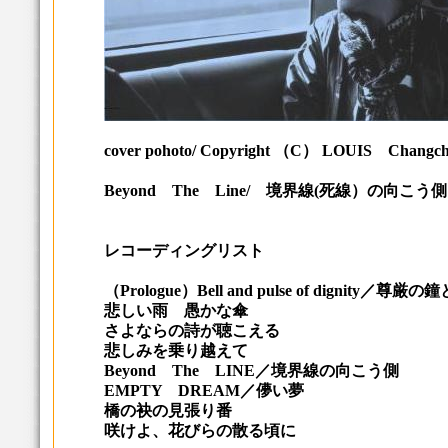
cover pohoto/ Copyright （C） LOUIS Cha
Beyond The Line/ 境界線(死線）の向こう側
レコーディングリスト
（Prologue）Bell and pulse of dignity／尊厳
悲しい雨 愚かな傘
さよならの詩が聴こえる
悲しみを乗り越えて
Beyond The LINE／境界線の向こう側
EMPTY DREAM／儚い夢
橋の袂の見張り番
咲けよ、花びらの散る頃に