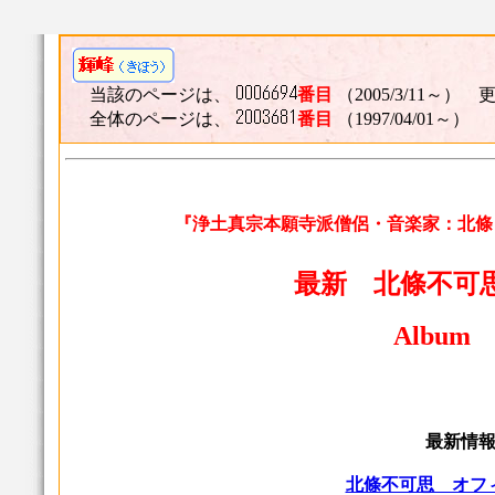
当該のページは、
番目
（2005/3/11～） 更
全体のページは、
番目
（1997/04/01～）
『浄土真宗本願寺派僧侶・音楽家：北條
最新 北條不可思
Album i
最新情
北條不可思 オフ