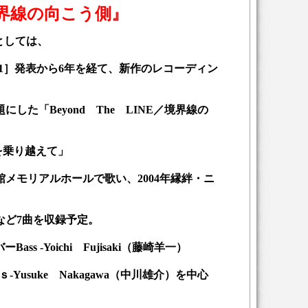
／境界線の向こう側』
ムとしては、
』［2001］発表から6年を経て、新作のレコーディン
た「Beyond The LINE／境界線の
みを乗り越えて」
館メモリアルホールで歌い、2004年縁絆・ニ
など7曲を収録予定。
 -Yoichi Fujisaki（藤崎羊一）
ardｓ-Yusuke Nakagawa（中川雄介）を中心