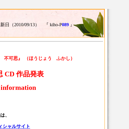
新日（2010/09/13） 『 kiho-P
089
』
 不可思』
（ほうじょう ふかし）
 CD 作品発表
nformation
報は、
ィシャルサイト