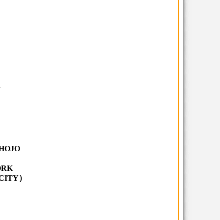
N
HOJO
ORK
 CITY）