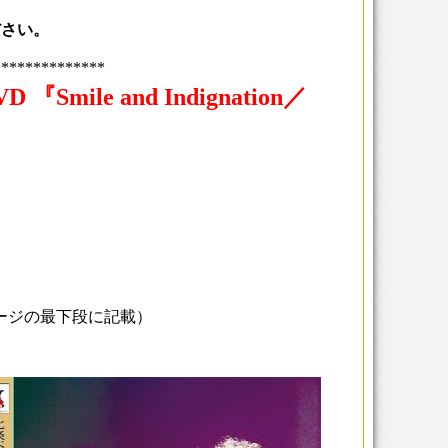
ださい。
**************
mile and Indignation／
ジの最下段に記載）