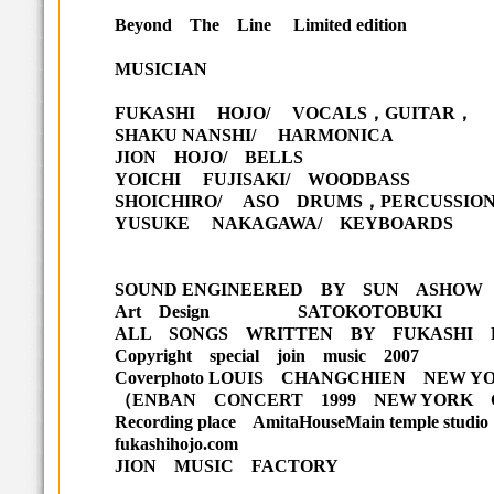
Beyond The Line Limited edition
MUSICIAN
FUKASHI HOJO/ VOCALS，GUITAR，
SHAKU NANSHI/ HARMONICA
JION HOJO/ BELLS
YOICHI FUJISAKI/ WOODBASS
SHOICHIRO/ ASO DRUMS，PERCUSSIO
YUSUKE NAKAGAWA/ KEYBOARDS
SOUND ENGINEERED BY SUN ASHOW
Art Design SATOKOTOBUKI
ALL SONGS WRITTEN BY FUKASHI 
Copyright special join music 2007
Coverphoto LOUIS CHANGCHIEN NEW Y
（ENBAN CONCERT 1999 NEW YORK
Recording place AmitaHouseMain temple studio
fukashihojo.com
JION MUSIC FACTORY