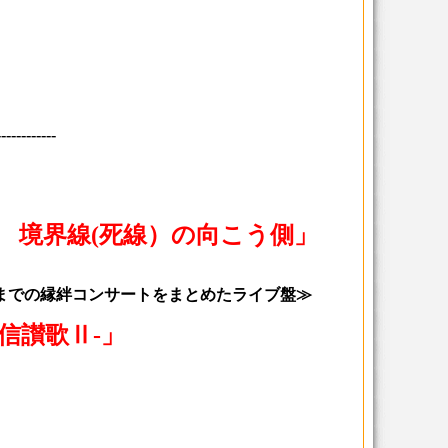
------------
ne/ 境界線(死線）の向こう側」
までの縁絆コンサートをまとめたライブ盤≫
眞信讃歌Ⅱ-」