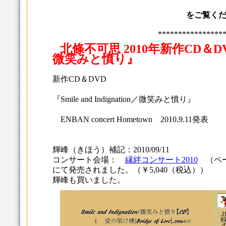
をご覧く
****************
北條不可思 2010年新作CD＆DVD 『S
微笑みと憤り』
新作CD＆DVD
『Smile and Indignation／微笑みと憤り』
ENBAN concert Hometown 2010.9.11発表
輝峰（きほう）補記：2010/09/11
コンサート会場：
縁絆コンサート2010
（ペー
にて発売されました。（￥5,040（税込））
輝峰も買いました。