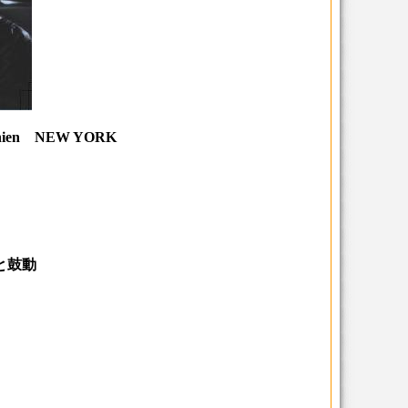
ngchien NEW YORK
の鐘と鼓動