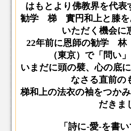
はもとより佛教界を代
勧学 梯 實円和上と膝
いただく機会に
22年前に恩師の勧学 林
（東京）で「問い
いまだに頭の襞、心の底
なさる直前の
梯和上の法衣の袖をつか
だきま
「詩に-愛-を書