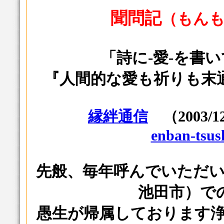
聞問記
（もん
「詩に-愛-を書
『人間的な愛も祈りも末
縁絆通信
（2003/
enban-tsus
先般、毎年呼んでいただ
池田市）で
愚生が帰属しております