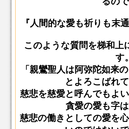
るの
『人間的な愛も祈りも末
このような質問を梯和上
す
「親鸞聖人は阿弥陀如来
とよろこばれ
慈悲を慈愛と呼んでもよ
貪愛の愛も字
慈悲の働きとしての愛を