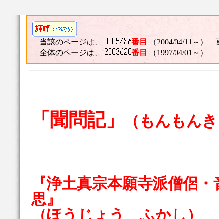
当該のページは、
番目
（2004/04/11～） 
全体のページは、
番目
（1997/04/01～）
「聞問記」
（もんもんき
『浄土真宗本願寺派僧侶・
思』
（ほうじょう ふかし）