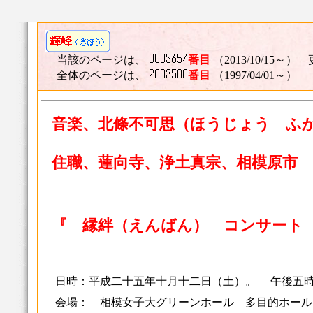
当該のページは、
番目
（2013/10/15～） 
全体のページは、
番目
（1997/04/01～）
音楽、北條不可思（ほうじょう ふ
住職、蓮向寺、浄土真宗、相模原市
『 縁絆（えんばん） コンサート 20
日時：平成二十五年十月十二日（土）。 午後五
会場： 相模女子大グリーンホール 多目的ホー