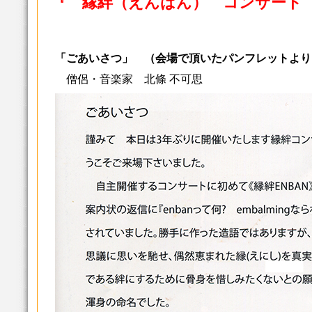
『 縁絆（えんばん） コンサート 20
「ごあいさつ」 （会場で頂いたパンフレットより
僧侶・音楽家 北條 不可思