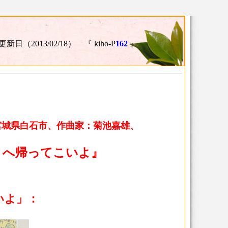
更新日（2013/02/18） 『 kiho-P
162
』
宮城県白石市、作曲家：菊池嘉雄、
）へ帰ってこいよ』
いよ」：