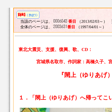
当該のページは、
番目
（2013/02/03～） 
全体のページは、
番目
（1997/04/01～）
東北大震災、支援、復興、歌、CD：
宮城県名取市、作詞家：高橋久子、
『閖上（ゆりあげ
１．「閖上（ゆりあげ）へ帰ってこ