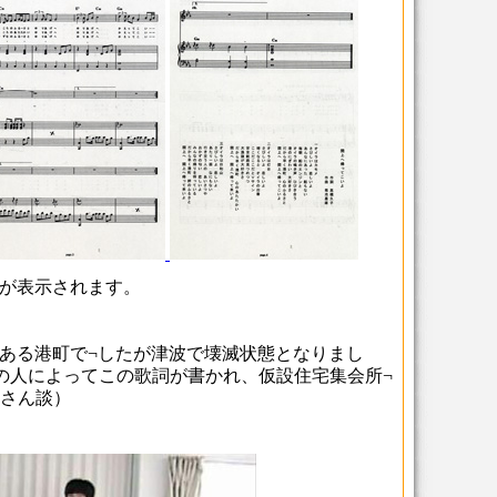
が表示されます。
気ある港町で¬したが津波で壊滅状態となりまし
の人によってこの歌詞が書かれ、仮設住宅集会所¬
さん談）