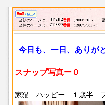
当該のページは、
番目
（2000/9/16～） 更
全体のページは、
番目
（1997/04/01～）
今日も、一日、ありが
スナップ写真ー０
家猫 ハッピー １歳半 