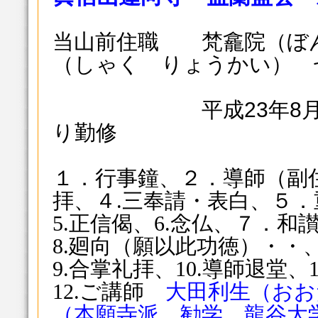
当山前住職 梵龕院（ぼ
（しゃく りょうかい） 
平成23年8月9日
り勤修
１．行事鐘、２．導師（副
拝、４.三奉請・表白、５
5.正信偈、6.念仏、７．
8.廻向（願以此功徳）・・
9.合掌礼拝、10.導師退堂
12.ご講師
大田利生（お
（本願寺派 勧学、龍谷大