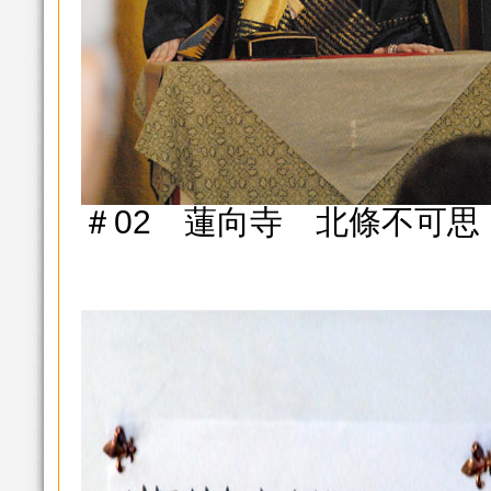
＃02 蓮向寺 北條不可思