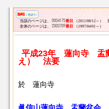
当該のページは、
番目
（2011/08/12～） 
全体のページは、
番目
（1997/04/01～）
平成23年 蓮向寺 盂
え） 法要
於 蓮向寺
眞信山蓮向寺 盂蘭盆会 