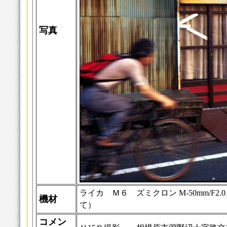
写真
ライカ Ｍ６ ズミクロン M-50mm/F2.
機材
て）
コメン