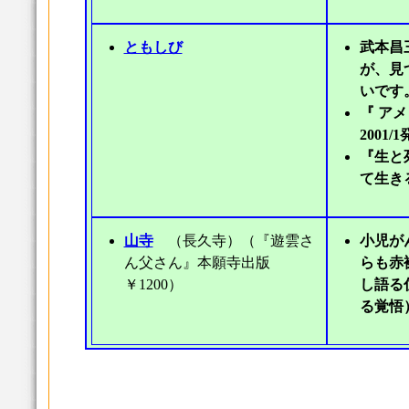
ともしび
武本昌
が、見
いです
『 ア
2001/1
『生と
て生きる
山寺
（長久寺）（『遊雲さ
小児が
ん父さん』本願寺出版
らも赤
￥1200）
し語る
る覚悟