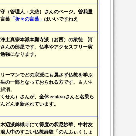
坊守（管理人：大悲）さんのページ。曽我量
の言葉
「折々の言葉」
はいいですねえ
の浄土真宗本派本願寺派（お西）の衆徒 河
行さんの部屋です。仏事やアクセスフリー実
、勉強になります。
ラリーマンでどの宗派にも属さず仏教を学ぶ
人生の一部となっておられる方です
。＆人生
ト解消。
くせん）さんが、全休 zenkyuさんと名乗ら
どんどん更新されています。
宗木辺派錦織寺にて得度の釈尼妙華、中村友
。浪人中のすごい仏教経験「のんふぃくしょ