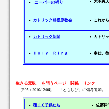
大木英
ニーバーの祈り
カトリック相模原教会
これから
カトリック新聞
カトリ
Ｈｏｌｙ Ｒｉｎｇ
奉仕、
生きる意味 を問うページ 関係 リンク
（E05：2010/12/06)。 「ともしび」に備考追加。
種まく子供たち
佐藤律