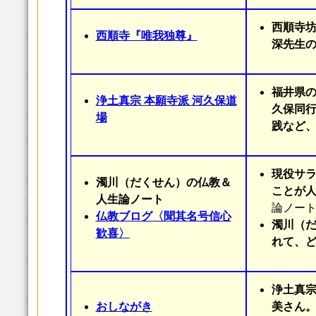
西順寺
西順寺『唯我独尊』
深先生
福井県
浄土真宗 本願寺派 河久保道
久保同
場
践など
現役サ
濁川（だくせん）の仏教＆
ことが
人生論ノート
論ノー
仏教ブログ〈聞其名号信心
濁川（だ
歓喜〉
れて、
浄土真
おしながき
美さん