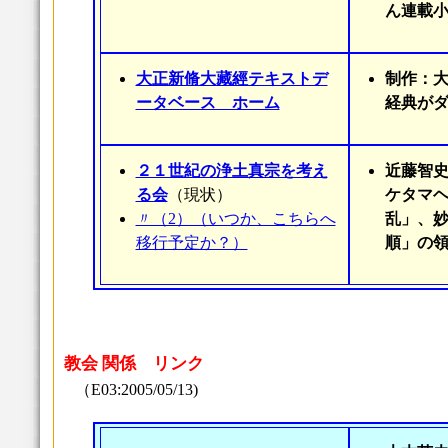
ん連載
大正新脩大藏經テキストデ
制作：大
ータベース ホーム
経典が
２１世紀の浄土真宗を考え
近藤智
る会
（現状）
ケタマ
〃（2）（いつか、こちらへ
乱」、
移行予定か？）
順」の領
教会 関係 リンク
（E03:2005/05/13)