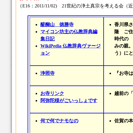
（E16：2011/11/02) 21世紀の浄土真宗を考える
醍醐山 徳勝寺
香川県さ
マイコン坊主の仏教辞典編
隆 ご
集日記
時代の
WikiPedia 仏教辞典ヴァージ
みの親
ョン
う）に
浄照寺
『お寺
お寺リンク
越前の
阿弥陀様がごいっしょです
何で何でナモなの
佐賀の