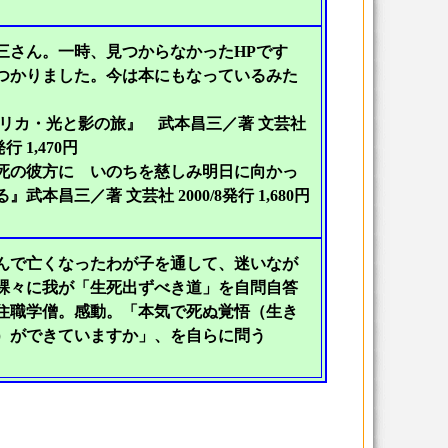
三さん。一時、見つからなかったHPです
つかりました。今は本にもなっているみた
。
メリカ・光と影の旅』 武本昌三／著 文芸社
発行 1,470円
死の彼方に いのちを慈しみ明日に向かっ
』武本昌三／著 文芸社 2000/8発行 1,680円
んで亡くなったわが子を通して、迷いなが
裸々に我が「生死出ずべき道」を自問自答
住職学僧。感動。「本気で死ぬ覚悟（生き
）ができていますか」、を自らに問う