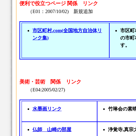
便利で役立つページ 関係 リンク
（E01：2007/10/02) 新規追加
市区町村.com(全国地方自治体リ
市区町
ンク集)
の市町
す。
美術・芸術 関係 リンク
（E04:2005/02/27)
水墨画リンク
竹琳会の素
仏師 山崎の部屋
浄覚寺,真