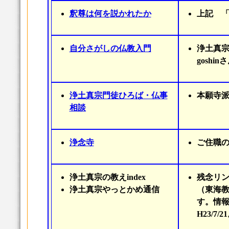
釈尊は何を説かれたか
上記 
自分さがしの仏教入門
浄土真
goshi
浄土真宗門徒ひろば・仏事
本願寺派
相談
浄念寺
ご住職
浄土真宗の教えindex
残念リ
浄土真宗やっとかめ通信
（東海教
す。情
H23/7/2