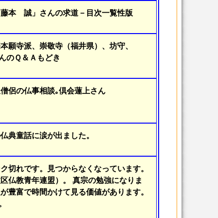
「藤本 誠」さんの求道－目次一覧性版
宗本願寺派、崇敬寺（福井県）、坊守、
nさんのＱ＆Ａもどき
僧侶の仏事相談｡倶会蓮上さん
の仏典童話に涙が出ました。
ンク切れです。見つからなくなっています。
区仏教青年連盟）。 真宗の勉強になりま
報が豊富で時間かけて見る価値があります。
1。