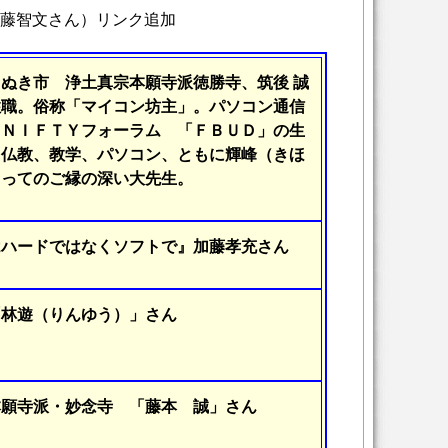
会（近藤智文さん）リンク追加
ぬき市 浄土真宗本願寺派徳勝寺、筑後 誠
住職。俗称「マイコン坊主」。パソコン通信
 ＮＩＦＴＹフォーラム 「ＦＢＵＤ」の生
。仏教、教学、パソコン、ともに輝峰（きほ
とってのご縁の深い大先生。
はハードではなくソフトで』加藤孝充さん
「林遊（りんゆう）」さん
本願寺派・妙念寺 「藤本 誠」さん