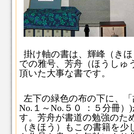
掛け軸の書は、輝峰（きほ
での雅号、芳舟（ほうしゅ
頂いた大事な書です。
左下の緑色の布の下に、「
No.１～No.５０ ：５分冊
す。芳舟が書道の勉強のた
（きほう）もこの書籍を少