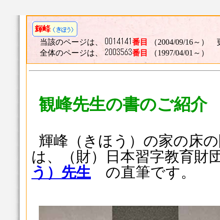
当該のページは、
番目
（2004/09/16～） 
全体のページは、
番目
（1997/04/01～）
観峰先生の書のご紹介
輝峰（きほう）の家の床の
は、（財）日本習字教育財
う）先生
の直筆です。