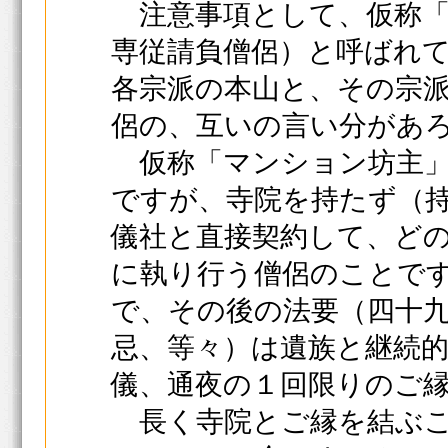
注意事項として、仮称「
専従請負僧侶）と呼ばれ
各宗派の本山と、その宗
侶の、互いの言い分があ
仮称「マンション坊主」
ですが、寺院を持たず（
儀社と直接契約して、ど
に執り行う僧侶のことで
で、その後の法要（四十
忌、等々）は遺族と継続
儀、通夜の１回限りのご
長く寺院とご縁を結ぶこ