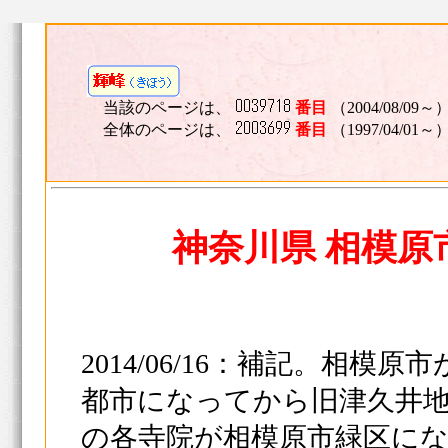
当該のページは、
番目
（2004/08/09～
全体のページは、
番目
（1997/04/01～
神奈川県 相模原
2014/06/16：補記。相模
都市になってから旧津久井
の各寺院が相模原市緑区に