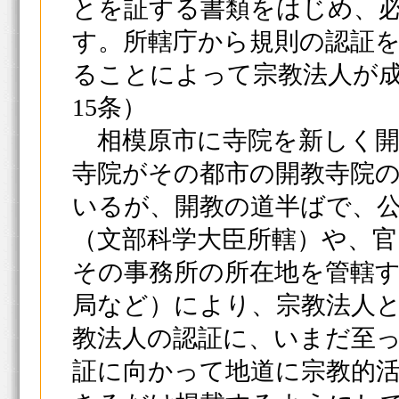
とを証する書類をはじめ、
す。所轄庁から規則の認証
ることによって宗教法人が
15条）
相模原市に寺院を新しく開
寺院がその都市の開教寺院
いるが、開教の道半ばで、
（文部科学大臣所轄）や、官
その事務所の所在地を管轄
局など）により、宗教法人
教法人の認証に、いまだ至
証に向かって地道に宗教的