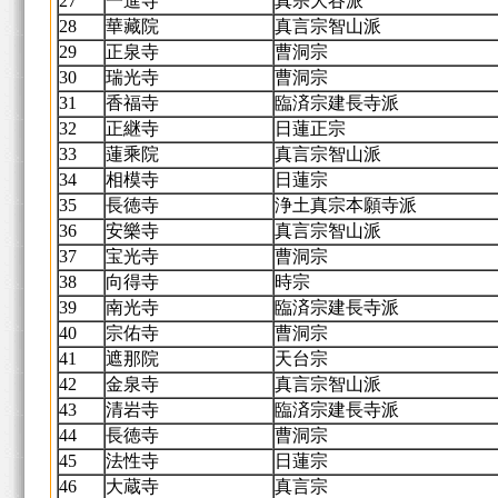
27
一進寺
真宗大谷派
28
華藏院
真言宗智山派
29
正泉寺
曹洞宗
30
瑞光寺
曹洞宗
31
香福寺
臨済宗建長寺派
32
正継寺
日蓮正宗
33
蓮乘院
真言宗智山派
34
相模寺
日蓮宗
35
長徳寺
浄土真宗本願寺派
36
安樂寺
真言宗智山派
37
宝光寺
曹洞宗
38
向得寺
時宗
39
南光寺
臨済宗建長寺派
40
宗佑寺
曹洞宗
41
遮那院
天台宗
42
金泉寺
真言宗智山派
43
清岩寺
臨済宗建長寺派
44
長徳寺
曹洞宗
45
法性寺
日蓮宗
46
大蔵寺
真言宗