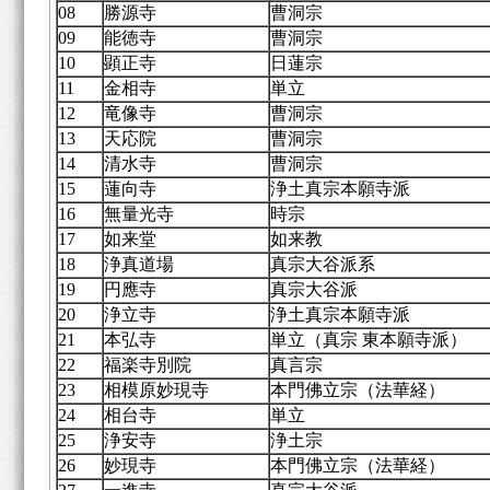
08
勝源寺
曹洞宗
09
能徳寺
曹洞宗
10
顕正寺
日蓮宗
11
金相寺
単立
12
竜像寺
曹洞宗
13
天応院
曹洞宗
14
清水寺
曹洞宗
15
蓮向寺
浄土真宗本願寺派
16
無量光寺
時宗
17
如来堂
如来教
18
浄真道場
真宗大谷派系
19
円應寺
真宗大谷派
20
浄立寺
浄土真宗本願寺派
21
本弘寺
単立（真宗 東本願寺派）
22
福楽寺別院
真言宗
23
相模原妙現寺
本門佛立宗（法華経）
24
相台寺
単立
25
浄安寺
浄土宗
26
妙現寺
本門佛立宗（法華経）