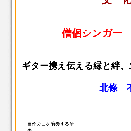
僧侶シンガー
ギター携え伝える縁と絆、
北條 
自作の曲を演奏する筆
者