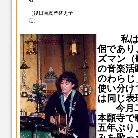
（後日写真差替え予
定）
私は、
侶であり
ズマン（
の音楽活
のわらじ
使い分け
は同じ表
今月二
本願寺で
五年ぶり
みを歌っ