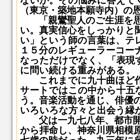
ないか。その悩みに答えて
（東京・築地本願寺内）の
「親鸞聖人のご生涯を思
い。真実信心をしっかりと
い」という師の言葉は、テ
１５分のレギューラーコー
なっただけでなく、「表現
に問い続ける重みがある。
これまでに九十曲ほど作
サートではこの中から十五
う。音楽活動を通じ、俳優
いろいろな方々と出会う縁
父は一九七八年、都市開
から拝命し、神奈川県相模