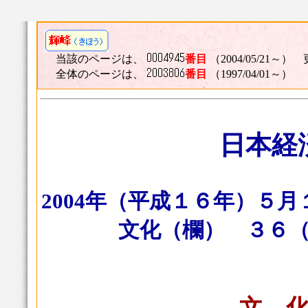
当該のページは、
番目
（2004/05/21～） 
全体のページは、
番目
（1997/04/01～）
日本経
2004年（平成１６年）５
文化（欄） ３６
文 