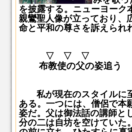
を披露する。ニューヨーク
親鸞聖人像が立っており、
命と平和の尊さを訴えられ
▽ ▽ ▽
布教使の父の姿追う
私が現在のスタイルに至
ある。一つには、僧侶で本
姿だ。父は御法話の講師と
分の二は自坊を空けていた
の前に立ち、ひたすらに真