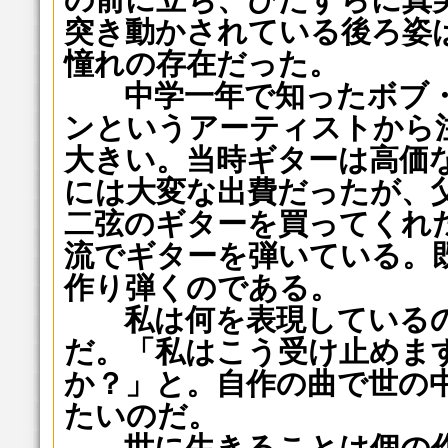
突き動かされている後ろ姿
憧れの存在だった。
中学一年で知ったボブ・
ンというアーティストから
大きい。当時ギターは高価
には大変な出費だったが、
二弦のギターを買ってくれ
流でギターを弾いている。
作り弾くのである。
私は何を表現しているの
だ。「私はこう受け止めま
か？」と。自作の曲で世の
たいのだ。
世に生きることは個の作