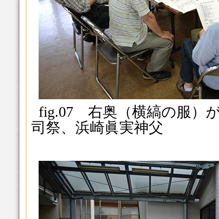
fig.07 右奥（横縞の服
司祭、浜崎眞実神父