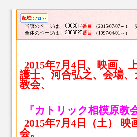
当該のページは、
番目
（2015/07/07～） 
全体のページは、
番目
（1997/04/01～）
2015年7月4日、映画
護士、河合弘之、会場、
教会、
『カトリック相模原教
2015年7月4日（土） 
会。