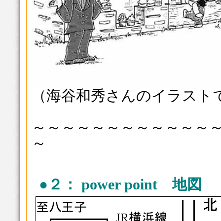
（海谷和秀さんのイラスト
～～～～～～～～～～～～
～
●２： power point 地図