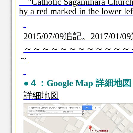
"Catholic Sagamihara Church" i
by a red marked in the lower left
2015/07/09追記。2017/01/
～～～～～～～～～～～～
～
●４：Google Map 詳細地図
詳細地図