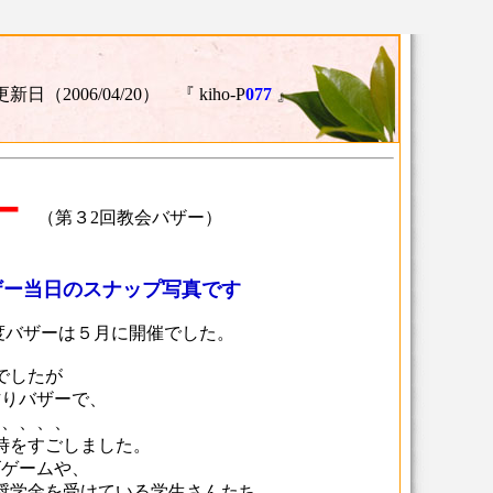
更新日（2006/04/20） 『 kiho-P
077
』
ー
（第３2回教会バザー）
ザー当日のスナップ写真です
年度バザーは５月に開催でした。
でしたが
作りバザーで、
、、、、、
時をすごしました。
ゴゲームや、
奨学金を受けている学生さんたち、