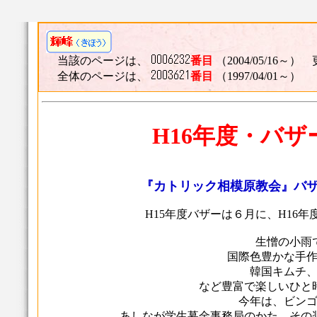
当該のページは、
番目
（2004/05/16～） 
全体のページは、
番目
（1997/04/01～）
H16年度・バザ
『カトリック相模原教会』バ
H15年度バザーは６月に、H16
生憎の小雨
国際色豊かな手
韓国キムチ
など豊富で楽しいひと
今年は、ビン
あしなが学生募金事務局のかた、その