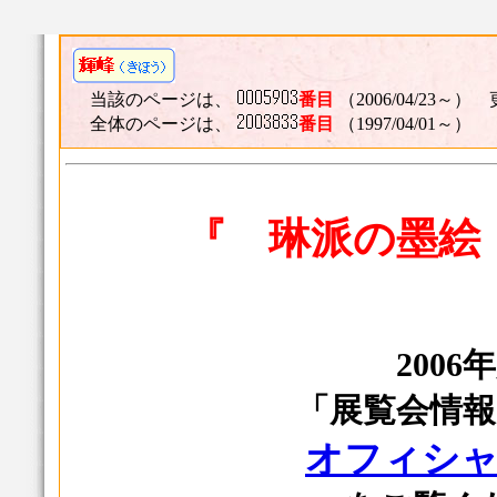
当該のページは、
番目
（2006/04/23～） 
全体のページは、
番目
（1997/04/01～）
『 琳派の墨絵
2006
「展覧会情報2
オフィシ