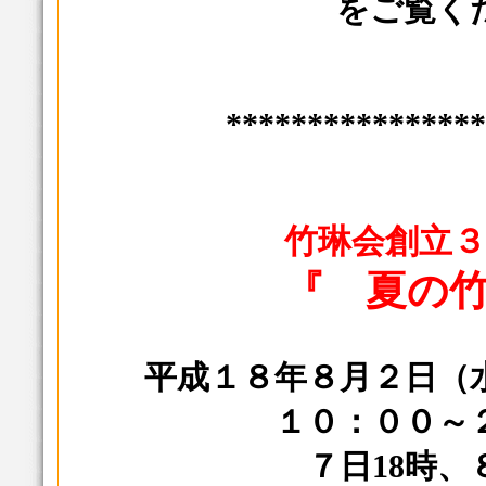
をご覧く
****************
竹琳会創立３
『 夏の竹
平成１８年８月２日（
１０：００
７日18時、