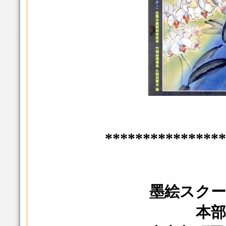
****************
墨絵スクー
本部