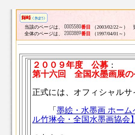
当該のページは、
番目
（2003/02/22～） 
全体のページは、
番目
（1997/04/01～）
２００９年度 公募
：
第十六回 全国水墨画展の
正式には、オフィシャルサ
「
墨絵・水墨画 ホー
ル竹琳会・全国水墨画協会