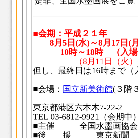
是非、全国水墨画展をご覧
■会期：平成２１年
8月5日(水)～8月17日(月
10時～18時 （入場
（8月11日（火
但し、最終日は16時まで（入
■会場：
国立新美術館
(３階
東京都港区六本木7-22-2
TEL 03-6812-9921（会期中
■主催 全国水墨画協会 
■後 援 東京新聞