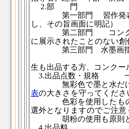
2.部 門
第一部門 習作発表の
し、その旨画面に明
第二部門 コンクー
に展示されたことのない
第三部門 水墨画指
（水墨画の指
生も出品する方、コンクー
3.出品点数・規格
無彩色で墨と水だけ
表
の大きさを守ってく
色彩を使用したものや
選外となりますのでご
胡粉の使用も原則と
4.出品料