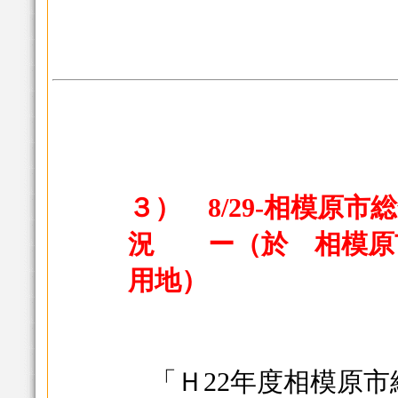
３） 8/29-相模原
況 ー（於 相模原
用地）
「Ｈ22年度相模原市