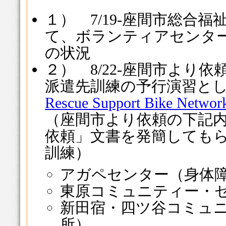
１） 7/19-座間市総合
て、ボランティアセンタ
の状況
２） 8/22-座間市より
派遣先訓練の予行演習として
Rescue Support Bike Networ
（座間市より依頼の下記
依頼」文書を発簡しても
訓練）
アガペセンター（身体
東原コミュニティー・
新田宿・四ツ谷コミュ
所）