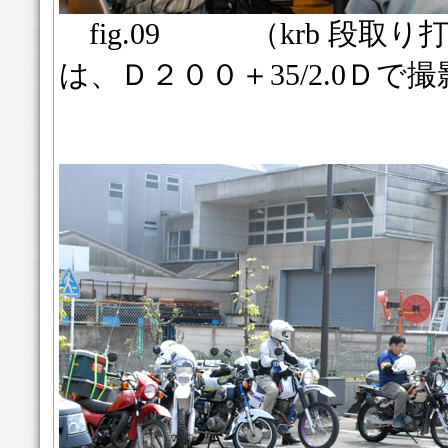
fig.09 （krb 段取
は、Ｄ２００＋35/2.0Ｄで